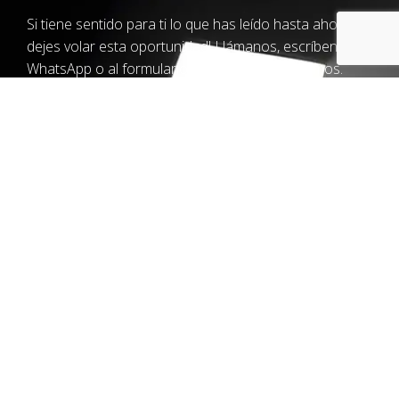
Si tiene sentido para ti lo que has leído hasta ahora, ¡no
dejes volar esta oportunidad! Llámanos, escríbenos un
WhatsApp o al formulario y nosotros te llamamos.
Es posible que seamos la agencia de marketing digital
que tu empresa lleva tiempo buscando. Cientos de
clientes satisfechos, en toda España, y más de 15 años
de experiencia nos avalan, ¿quieres ser el siguiente?
Llámanos o escríbenos un WhatsApp
Escríbenos y nosotros te
llamamos