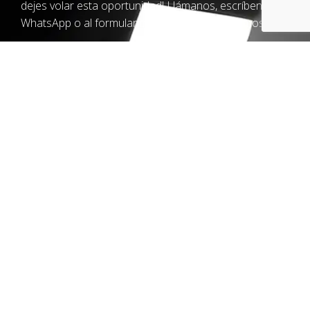
dejes volar esta oportunidad! Llámanos, escríbenos un
WhatsApp o al formulario y nosotros te llamamos.
Es posible que seamos la agencia de marketing digital
que tu empresa lleva tiempo buscando. Cientos de
clientes satisfechos, en toda España, y más de 15 años
de experiencia nos avalan, ¿quieres ser el siguiente?
Llámanos o escríbenos un WhatsApp
Escríbenos y nosotros te
llamamos