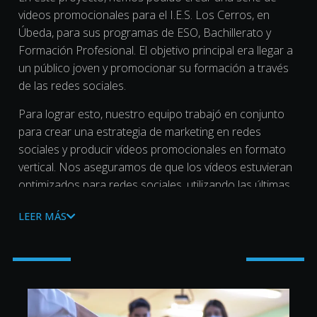
videos promocionales para el I.E.S. Los Cerros, en
Úbeda, para sus programas de ESO, Bachillerato y
Formación Profesional. El objetivo principal era llegar a
un público joven y promocionar su formación a través
de las redes sociales.
Para lograr esto, nuestro equipo trabajó en conjunto
para crear una estrategia de marketing en redes
sociales y producir vídeos promocionales en formato
vertical. Nos aseguramos de que los vídeos estuvieran
optimizados para redes sociales, utilizando las últimas
tendencias para llegar a un público más amplio.
LEER MÁS
Nuestro enfoque en la producción nos permitió
maximizar la atención de la audiencia joven,
asegurando que los videos fueran fáciles de ver en
cualquier dispositivo móvil. La combinación de
imágenes de alta calidad y texto cautivador en cada