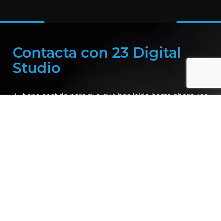
Contacta con 23 Digital
Studio
Si tiene sentido para ti lo que has leído hasta ahora, ¡no
dejes volar esta oportunidad! Llámanos, escríbenos un
WhatsApp o al formulario y nosotros te llamamos.
Es posible que seamos la agencia de marketing digital
que tu empresa lleva tiempo buscando. Cientos de
clientes satisfechos, en toda España, y más de 15 años
de experiencia nos avalan, ¿quieres ser el siguiente?
Llámanos o escríbenos un WhatsApp