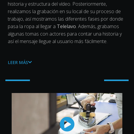
historia y estructura del vídeo. Posteriormente,
realizamos la grabación en su local de su proceso de
trabajo, así mostramos las diferentes fases por donde
pasa la ropa al llegar a
Telelavo
. Además, grabamos
algunas tomas con actores para contar una historia y
así el mensaje llegue al usuario más fácilmente.
En
postproducción
añadimos rótulos animados para
mostrar de manera más visual el proceso de
Telelavo
LEER MÁS
y sus fases, manteniendo la
identidad corporativa
de
la marca.
¡Gracias por confiar en nosotros para este proyecto!