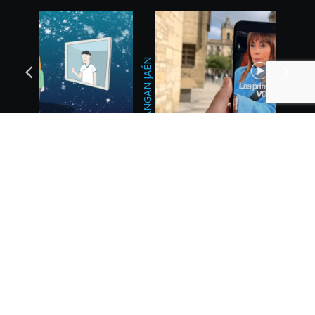
BODAS DEL SUR
CHANGAN JAÉN
Contacta con 23 Digital
Studio
Si tiene sentido para ti lo que has leído hasta ahora, ¡no
dejes volar esta oportunidad! Llámanos, escríbenos un