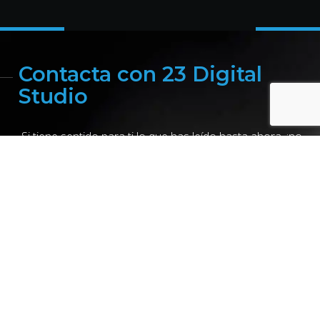
Contacta con 23 Digital
Studio
Si tiene sentido para ti lo que has leído hasta ahora, ¡no
dejes volar esta oportunidad! Llámanos, escríbenos un
WhatsApp o al formulario y nosotros te llamamos.
Es posible que seamos la agencia de marketing digital
que tu empresa lleva tiempo buscando. Cientos de
clientes satisfechos, en toda España, y más de 15 años
de experiencia nos avalan, ¿quieres ser el siguiente?
Llámanos o escríbenos un WhatsApp