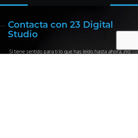
Contacta con 23 Digital
Studio
Si tiene sentido para ti lo que has leído hasta ahora, ¡no
dejes volar esta oportunidad! Llámanos, escríbenos un
WhatsApp o al formulario y nosotros te llamamos.
Es posible que seamos la agencia de marketing digital
que tu empresa lleva tiempo buscando. Cientos de
clientes satisfechos, en toda España, y más de 15 años
de experiencia nos avalan, ¿quieres ser el siguiente?
Llámanos o escríbenos un WhatsApp