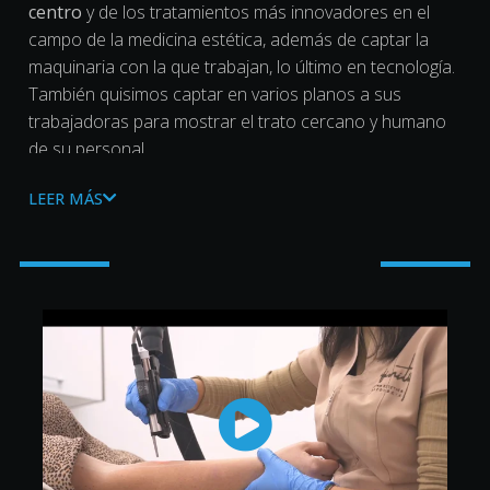
centro
y de los tratamientos más innovadores en el
campo de la medicina estética, además de captar la
maquinaria con la que trabajan, lo último en tecnología.
También quisimos captar en varios planos a sus
trabajadoras para mostrar el trato cercano y humano
de su personal.
En postproducción, añadimos
transiciones
modernas
LEER MÁS
que dan
dinamismo
al vídeo y
rótulos
que refuerzan
los mensajes a transmitir.
En Infinity siempre nos tratan con mucho amor ❤
¡Gracias por confiar en nosotros!