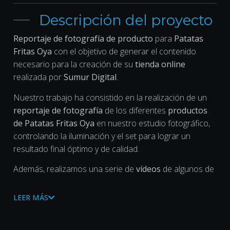
Descripción del proyecto
Reportaje de fotografía de producto
para
Patatas
Fritas Oya
con el objetivo de generar el contenido
necesario para la creación de su
tienda online
realizada por
Sumur Digital
.
Nuestro trabajo ha consistido en la realización de un
reportaje de fotografía
de los diferentes
productos
de Patatas Fritas Oya
en nuestro estudio fotográfico,
controlando la iluminación y el set para lograr un
resultado final óptimo y de calidad.
Además, realizamos una serie de
vídeos
de algunos de
los
productos de Patatas Fritas Oya
para nutrir a su
tienda online
de
contenido de calidad y atractivo
para
LEER MÁS
el usuario.
¡Gracias por confiar en nosotros para este delicioso