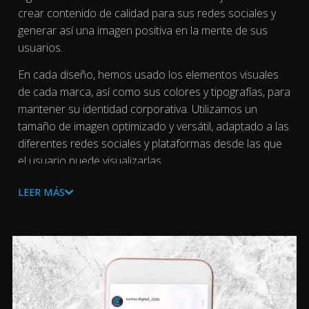
crear contenido de calidad para sus redes sociales y
generar así una imagen positiva en la mente de sus
usuarios.
En cada diseño, hemos usado los elementos visuales
de cada marca, así como sus colores y tipografías, para
mantener su identidad corporativa. Utilizamos un
tamaño de imagen optimizado y versátil, adaptado a las
diferentes redes sociales y plataformas desde las que
el usuario puede visualizarlas.
Gracias por confiar en nosotros en este año.
LEER MÁS
¡Seguimos trabajando! 💙