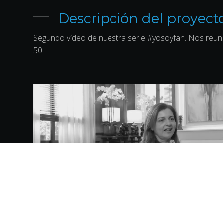
Descripción del proyect
Segundo vídeo de nuestra serie #yosoyfan. Nos reun
50.