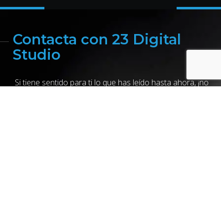
Contacta con 23 Digital
Studio
Si tiene sentido para ti lo que has leído hasta ahora, ¡no
dejes volar esta oportunidad! Llámanos, escríbenos un
WhatsApp o al formulario y nosotros te llamamos.
Es posible que seamos la agencia de marketing digital
que tu empresa lleva tiempo buscando. Cientos de
clientes satisfechos, en toda España, y más de 15 años
de experiencia nos avalan, ¿quieres ser el siguiente?
Llámanos o escríbenos un WhatsApp