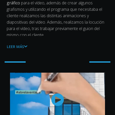
gráfico
para el vídeo, además de crear algunos
grafismos y utilizando el programa que necesitaba el
cliente realizamos las distintas animaciones y
diapositivas del vídeo. Además, realizamos la locución
para el vídeo, tras trabajar previamente el guion del
mismo con el cliente.
Finalmente, adaptamos el formato y tamaño del vídeo a
LEER MÁS
estándares de
redes sociales
para garantizar su
correcta visualización
en diferentes medios y
plataformas.
¡Gracias por confiar en nosotros! 💙