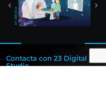
BODAS DEL SUR
CHANGAN JAÉN
Contacta con 23 Digital
Studio
Si tiene sentido para ti lo que has leído hasta ahora, ¡no
dejes volar esta oportunidad! Llámanos, escríbenos un
WhatsApp o al formulario y nosotros te llamamos.
Es posible que seamos la agencia de marketing digital